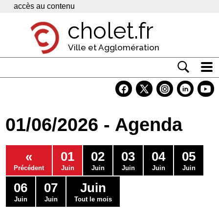
Panneau de gestion des cookies
accès au contenu
cholet.fr
Ville et Agglomération
Actualité
Vivre à Cholet
01/06/2026 - Agenda
Economie
Services
«
01
02
03
04
05
Contacts
Précédent
Juin
Juin
Juin
Juin
Juin
06
07
Juin
Juin
Juin
Tout le mois