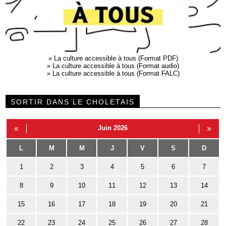
»
La culture accessible à tous (Format PDF)
»
La culture accessible à tous (Format audio)
»
La culture accessible à tous (Format FALC)
SORTIR DANS LE CHOLETAIS
«
Juin 2026
»
L
M
M
J
V
S
D
1
2
3
4
5
6
7
8
9
10
11
12
13
14
15
16
17
18
19
20
21
22
23
24
25
26
27
28