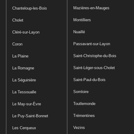
Mazières-en-Mauges
Chanteloup-les-Bois
Montilliers
Cholet
Nuaillé
Cléré-sur-Layon
Passavant-sur-Layon
Coron
Saint-Christophe-du-Bois
La Plaine
Saint-Léger-sous-Cholet
La Romagne
Saint-Paul-du-Bois
La Séguinière
Somloire
La Tessoualle
Toutlemonde
Le May-sur-Èvre
Trémentines
Le Puy-Saint-Bonnet
Vezins
Les Cerqueux