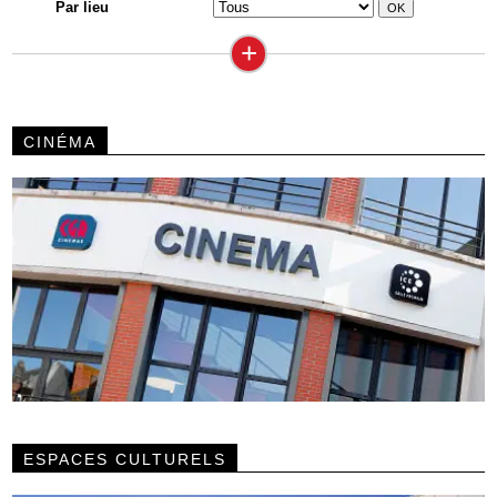
Par lieu
+
CINÉMA
ESPACES CULTURELS