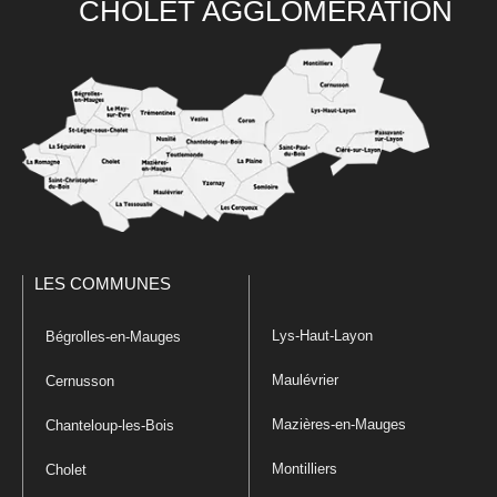
CHOLET AGGLOMÉRATION
LES COMMUNES
Lys-Haut-Layon
Bégrolles-en-Mauges
Maulévrier
Cernusson
Mazières-en-Mauges
Chanteloup-les-Bois
Montilliers
Cholet