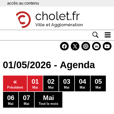
Panneau de gestion des cookies
accès au contenu
cholet.fr
Ville et Agglomération
Actualité
Vivre à Cholet
01/05/2026 - Agenda
Economie
Services
«
01
02
03
04
05
Contacts
Précédent
Mai
Mai
Mai
Mai
Mai
06
07
Mai
Mai
Mai
Tout le mois