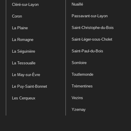
Nuaillé
Cléré-sur-Layon
Passavant-sur-Layon
Coron
Saint-Christophe-du-Bois
La Plaine
Saint-Léger-sous-Cholet
La Romagne
Saint-Paul-du-Bois
La Séguinière
Somloire
La Tessoualle
Toutlemonde
Le May-sur-Èvre
Trémentines
Le Puy-Saint-Bonnet
Vezins
Les Cerqueux
Yzernay