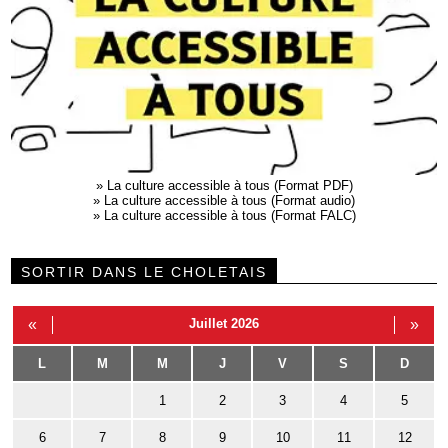
»
La culture accessible à tous (Format PDF)
»
La culture accessible à tous (Format audio)
»
La culture accessible à tous (Format FALC)
SORTIR DANS LE CHOLETAIS
«
Juillet 2026
»
L
M
M
J
V
S
D
1
2
3
4
5
6
7
8
9
10
11
12