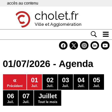
Panneau de gestion des cookies
accès au contenu
cholet.fr
Ville et Agglomération
Actualité
Vivre à Cholet
01/07/2026 - Agenda
Economie
Services
«
01
02
03
04
05
Contacts
Précédent
Juil.
Juil.
Juil.
Juil.
Juil.
06
07
Juillet
Juil.
Juil.
Tout le mois