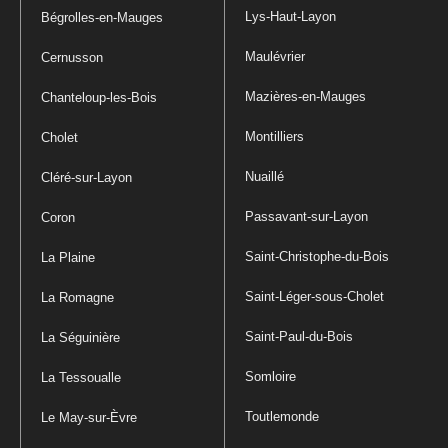
Lys-Haut-Layon
Bégrolles-en-Mauges
Maulévrier
Cernusson
Mazières-en-Mauges
Chanteloup-les-Bois
Montilliers
Cholet
Nuaillé
Cléré-sur-Layon
Passavant-sur-Layon
Coron
Saint-Christophe-du-Bois
La Plaine
Saint-Léger-sous-Cholet
La Romagne
Saint-Paul-du-Bois
La Séguinière
Somloire
La Tessoualle
Toutlemonde
Le May-sur-Èvre