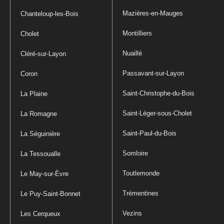
Mazières-en-Mauges
Chanteloup-les-Bois
Montilliers
Cholet
Nuaillé
Cléré-sur-Layon
Passavant-sur-Layon
Coron
Saint-Christophe-du-Bois
La Plaine
Saint-Léger-sous-Cholet
La Romagne
Saint-Paul-du-Bois
La Séguinière
Somloire
La Tessoualle
Toutlemonde
Le May-sur-Èvre
Trémentines
Le Puy-Saint-Bonnet
Vezins
Les Cerqueux