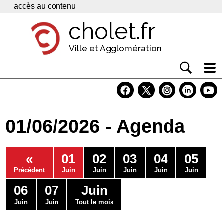
Panneau de gestion des cookies
accès au contenu
cholet.fr
Ville et Agglomération
Actualité
Vivre à Cholet
01/06/2026 - Agenda
Economie
Services
«
01
02
03
04
05
Contacts
Précédent
Juin
Juin
Juin
Juin
Juin
06
07
Juin
Juin
Juin
Tout le mois