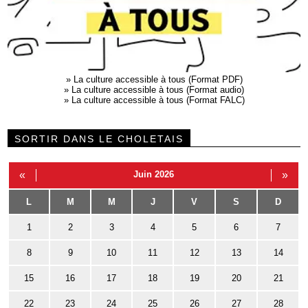
»
La culture accessible à tous (Format PDF)
»
La culture accessible à tous (Format audio)
»
La culture accessible à tous (Format FALC)
SORTIR DANS LE CHOLETAIS
«
Juin 2026
»
L
M
M
J
V
S
D
1
2
3
4
5
6
7
8
9
10
11
12
13
14
15
16
17
18
19
20
21
22
23
24
25
26
27
28