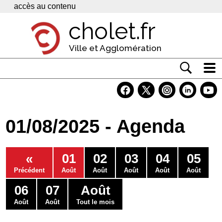
Panneau de gestion des cookies
accès au contenu
cholet.fr
Ville et Agglomération
Actualité
Vivre à Cholet
01/08/2025 - Agenda
Economie
Services
«
01
02
03
04
05
Contacts
Précédent
Août
Août
Août
Août
Août
06
07
Août
Août
Août
Tout le mois