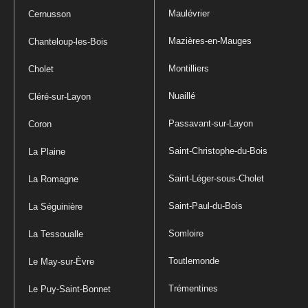
Maulévrier
Cernusson
Mazières-en-Mauges
Chanteloup-les-Bois
Montilliers
Cholet
Nuaillé
Cléré-sur-Layon
Passavant-sur-Layon
Coron
Saint-Christophe-du-Bois
La Plaine
Saint-Léger-sous-Cholet
La Romagne
Saint-Paul-du-Bois
La Séguinière
Somloire
La Tessoualle
Toutlemonde
Le May-sur-Èvre
Trémentines
Le Puy-Saint-Bonnet