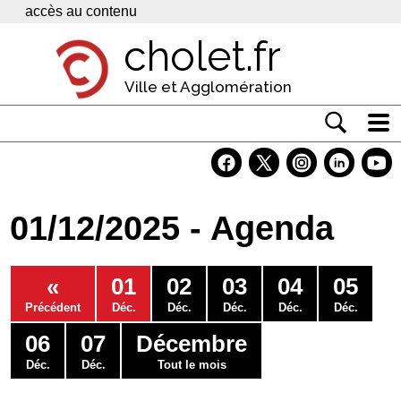
Panneau de gestion des cookies
accès au contenu
cholet.fr
Ville et Agglomération
Actualité
Vivre à Cholet
01/12/2025 - Agenda
Economie
Services
«
01
02
03
04
05
Contacts
Précédent
Déc.
Déc.
Déc.
Déc.
Déc.
06
07
Décembre
Déc.
Déc.
Tout le mois