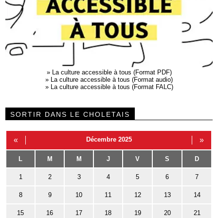
»
La culture accessible à tous (Format PDF)
»
La culture accessible à tous (Format audio)
»
La culture accessible à tous (Format FALC)
SORTIR DANS LE CHOLETAIS
«
Décembre 2025
»
L
M
M
J
V
S
D
1
2
3
4
5
6
7
8
9
10
11
12
13
14
15
16
17
18
19
20
21