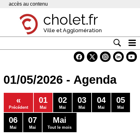
Panneau de gestion des cookies
accès au contenu
cholet.fr
Ville et Agglomération
Actualité
Vivre à Cholet
01/05/2026 - Agenda
Economie
Services
«
01
02
03
04
05
Contacts
Précédent
Mai
Mai
Mai
Mai
Mai
06
07
Mai
Mai
Mai
Tout le mois