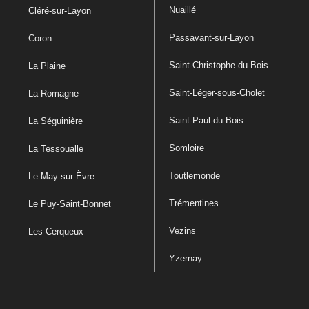
Nuaillé
Cléré-sur-Layon
Passavant-sur-Layon
Coron
Saint-Christophe-du-Bois
La Plaine
Saint-Léger-sous-Cholet
La Romagne
Saint-Paul-du-Bois
La Séguinière
Somloire
La Tessoualle
Toutlemonde
Le May-sur-Èvre
Trémentines
Le Puy-Saint-Bonnet
Vezins
Les Cerqueux
Yzernay