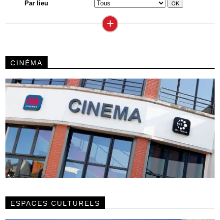
Par lieu
+
CINÉMA
ESPACES CULTURELS