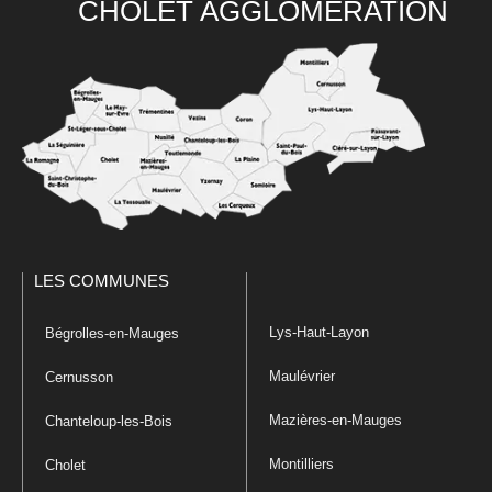
CHOLET AGGLOMÉRATION
LES COMMUNES
Lys-Haut-Layon
Bégrolles-en-Mauges
Maulévrier
Cernusson
Mazières-en-Mauges
Chanteloup-les-Bois
Montilliers
Cholet