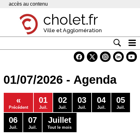
Panneau de gestion des cookies
accès au contenu
cholet.fr
Ville et Agglomération
Actualité
Vivre à Cholet
01/07/2026 - Agenda
Economie
Services
«
01
02
03
04
05
Contacts
Précédent
Juil.
Juil.
Juil.
Juil.
Juil.
06
07
Juillet
Juil.
Juil.
Tout le mois