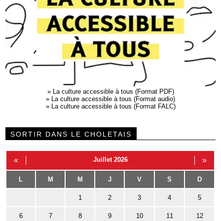
»
La culture accessible à tous (Format PDF)
»
La culture accessible à tous (Format audio)
»
La culture accessible à tous (Format FALC)
SORTIR DANS LE CHOLETAIS
«
Juillet 2026
»
L
M
M
J
V
S
D
1
2
3
4
5
6
7
8
9
10
11
12