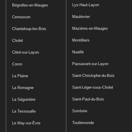
Lys-Haut-Layon
Bégrolles-en-Mauges
Maulévrier
Cernusson
Mazières-en-Mauges
Chanteloup-les-Bois
Montilliers
Cholet
Nuaillé
Cléré-sur-Layon
Passavant-sur-Layon
Coron
Saint-Christophe-du-Bois
La Plaine
Saint-Léger-sous-Cholet
La Romagne
Saint-Paul-du-Bois
La Séguinière
Somloire
La Tessoualle
Toutlemonde
Le May-sur-Èvre