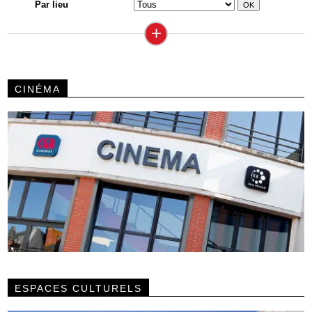
Par lieu
+
CINÉMA
ESPACES CULTURELS