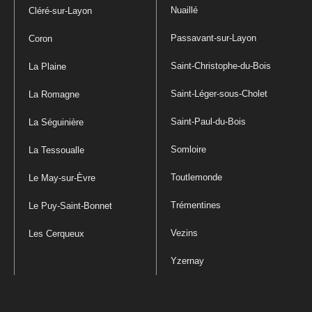
Nuaillé
Cléré-sur-Layon
Passavant-sur-Layon
Coron
Saint-Christophe-du-Bois
La Plaine
Saint-Léger-sous-Cholet
La Romagne
Saint-Paul-du-Bois
La Séguinière
Somloire
La Tessoualle
Toutlemonde
Le May-sur-Èvre
Trémentines
Le Puy-Saint-Bonnet
Vezins
Les Cerqueux
Yzernay