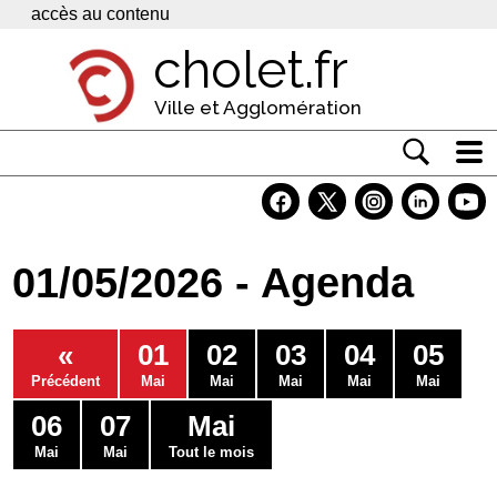
Panneau de gestion des cookies
accès au contenu
cholet.fr
Ville et Agglomération
Actualité
Vivre à Cholet
01/05/2026 - Agenda
Economie
Services
«
01
02
03
04
05
Contacts
Précédent
Mai
Mai
Mai
Mai
Mai
06
07
Mai
Mai
Mai
Tout le mois