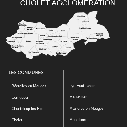
CHOLET AGGLOMÉRATION
LES COMMUNES
Lys-Haut-Layon
Bégrolles-en-Mauges
Maulévrier
Cernusson
Mazières-en-Mauges
Chanteloup-les-Bois
Montilliers
Cholet