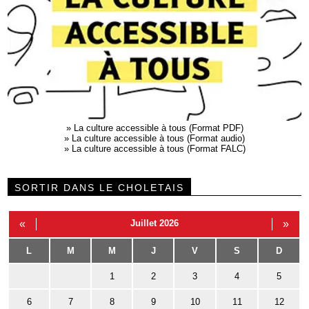
»
La culture accessible à tous (Format PDF)
»
La culture accessible à tous (Format audio)
»
La culture accessible à tous (Format FALC)
SORTIR DANS LE CHOLETAIS
«
Juillet 2026
»
L
M
M
J
V
S
D
1
2
3
4
5
6
7
8
9
10
11
12