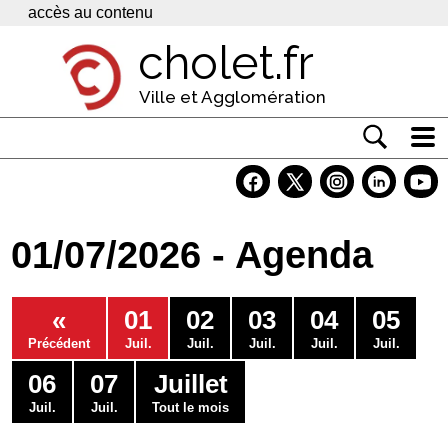
Panneau de gestion des cookies
accès au contenu
cholet.fr
Ville et Agglomération
Actualité
Vivre à Cholet
01/07/2026 - Agenda
Economie
Services
«
01
02
03
04
05
Contacts
Précédent
Juil.
Juil.
Juil.
Juil.
Juil.
06
07
Juillet
Juil.
Juil.
Tout le mois