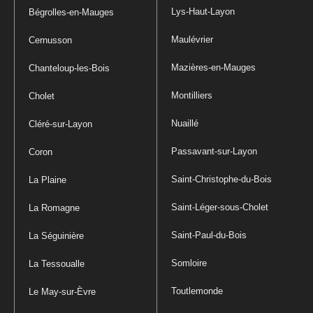
Lys-Haut-Layon
Bégrolles-en-Mauges
Maulévrier
Cernusson
Mazières-en-Mauges
Chanteloup-les-Bois
Montilliers
Cholet
Nuaillé
Cléré-sur-Layon
Passavant-sur-Layon
Coron
Saint-Christophe-du-Bois
La Plaine
Saint-Léger-sous-Cholet
La Romagne
Saint-Paul-du-Bois
La Séguinière
Somloire
La Tessoualle
Toutlemonde
Le May-sur-Èvre