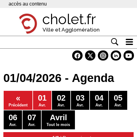
Panneau de gestion des cookies
accès au contenu
cholet.fr
Ville et Agglomération
Actualité
Vivre à Cholet
01/04/2026 - Agenda
Economie
Services
«
01
02
03
04
05
Contacts
Précédent
Avr.
Avr.
Avr.
Avr.
Avr.
06
07
Avril
Avr.
Avr.
Tout le mois