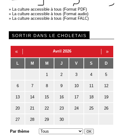
»
La culture accessible à tous (Format PDF)
»
La culture accessible à tous (Format audio)
»
La culture accessible à tous (Format FALC)
SORTIR DANS LE CHOLETAIS
«
Avril 2026
»
L
M
M
J
V
S
D
1
2
3
4
5
6
7
8
9
10
11
12
13
14
15
16
17
18
19
20
21
22
23
24
25
26
27
28
29
30
Par thème