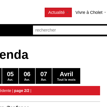
Actualité
Vivre à Cholet
genda
05
06
07
Avril
Avr.
Avr.
Avr.
Tout le mois
édente
|
page 2/2
|