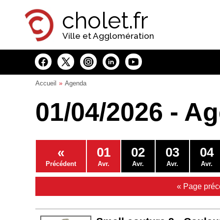
Panneau de gestion des cookies
cholet.fr
Ville et Agglomération
Accueil
Agenda
01/04/2026 - A
«
01
02
03
04
Précédent
Avr.
Avr.
Avr.
Avr.
« Page préc