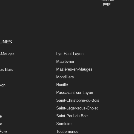
page
UNES
Lys-Haut-Layon
n-Mauges
Maulévrier
Mazières-en-Mauges
les-Bois
Montilliers
Nuaillé
ayon
Passavant-sur-Layon
Saint-Christophe-du-Bois
Saint-Léger-sous-Cholet
e
Saint-Paul-du-Bois
re
Somloire
le
Toutlemonde
Èvre