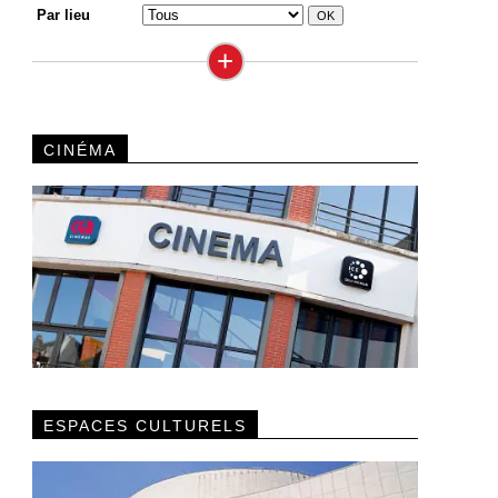
Par lieu
+
CINÉMA
ESPACES CULTURELS