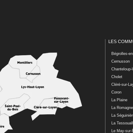
LES COMM
Bégrolles-e
Cernusson
Chanteloup-
Cholet
Cléré-sur-L
Coron
La Plaine
La Romagn
La Séguiniè
La Tessoual
Le May-sur-