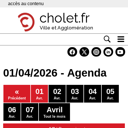
Panneau de gestion des cookies
accès au contenu
cholet.fr
Ville et Agglomération
Actualité
Vivre à Cholet
01/04/2026 - Agenda
Economie
Services
«
01
02
03
04
05
Contacts
Précédent
Avr.
Avr.
Avr.
Avr.
Avr.
06
07
Avril
Avr.
Avr.
Tout le mois