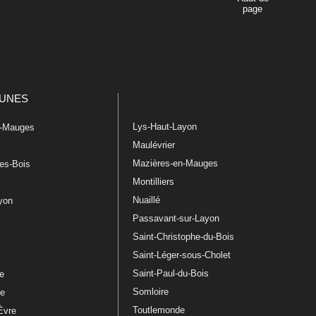
page
UNES
Lys-Haut-Layon
n-Mauges
Maulévrier
Mazières-en-Mauges
les-Bois
Montilliers
Nuaillé
ayon
Passavant-sur-Layon
Saint-Christophe-du-Bois
Saint-Léger-sous-Cholet
e
Saint-Paul-du-Bois
re
Somloire
le
Toutlemonde
Èvre