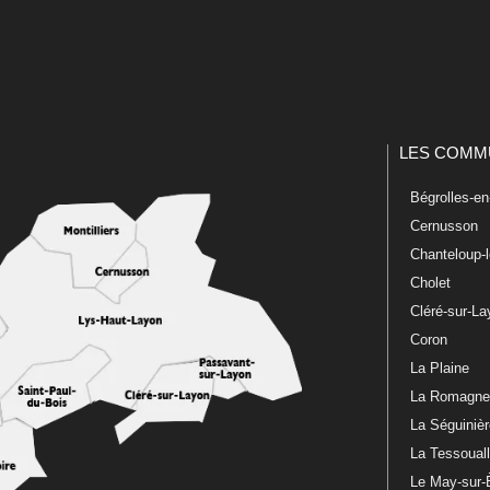
LES COMM
Bégrolles-e
Cernusson
Chanteloup-
Cholet
Cléré-sur-L
Coron
La Plaine
La Romagn
La Séguiniè
La Tessoual
Le May-sur-