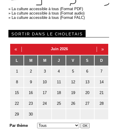
»
La culture accessible à tous (Format PDF)
»
La culture accessible à tous (Format audio)
»
La culture accessible à tous (Format FALC)
SORTIR DANS LE CHOLETAIS
«
Juin 2026
»
L
M
M
J
V
S
D
1
2
3
4
5
6
7
8
9
10
11
12
13
14
15
16
17
18
19
20
21
22
23
24
25
26
27
28
29
30
Par thème