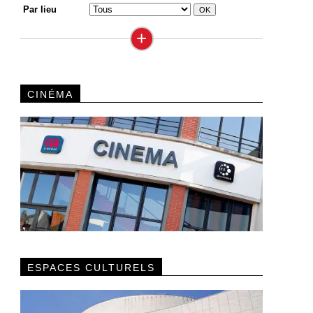
Par lieu
+
CINÉMA
ESPACES CULTURELS