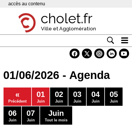
Panneau de gestion des cookies
accès au contenu
cholet.fr
Ville et Agglomération
Actualité
Vivre à Cholet
01/06/2026 - Agenda
Economie
Services
«
01
02
03
04
05
Contacts
Précédent
Juin
Juin
Juin
Juin
Juin
06
07
Juin
Juin
Juin
Tout le mois