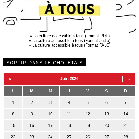
»
La culture accessible à tous (Format PDF)
»
La culture accessible à tous (Format audio)
»
La culture accessible à tous (Format FALC)
SORTIR DANS LE CHOLETAIS
«
Juin 2026
»
L
M
M
J
V
S
D
1
2
3
4
5
6
7
8
9
10
11
12
13
14
15
16
17
18
19
20
21
22
23
24
25
26
27
28