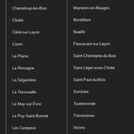
Mazières-en-Mauges
Chanteloup-les-Bois
Montilliers
Cholet
Nuaillé
Cléré-sur-Layon
Passavant-sur-Layon
Coron
Saint-Christophe-du-Bois
La Plaine
Saint-Léger-sous-Cholet
La Romagne
Saint-Paul-du-Bois
La Séguinière
Somloire
La Tessoualle
Toutlemonde
Le May-sur-Èvre
Trémentines
Le Puy-Saint-Bonnet
Vezins
Les Cerqueux