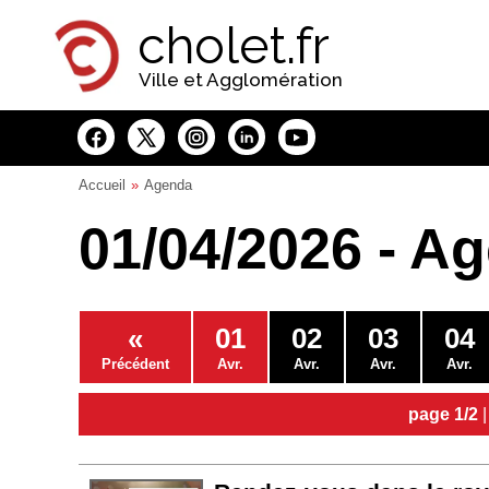
Panneau de gestion des cookies
cholet.fr
Ville et Agglomération
Accueil
Agenda
01/04/2026 - A
«
01
02
03
04
Précédent
Avr.
Avr.
Avr.
Avr.
page 1/2