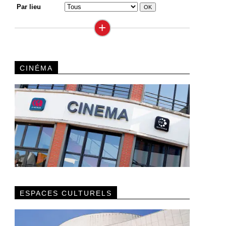
Par lieu
+
CINÉMA
ESPACES CULTURELS