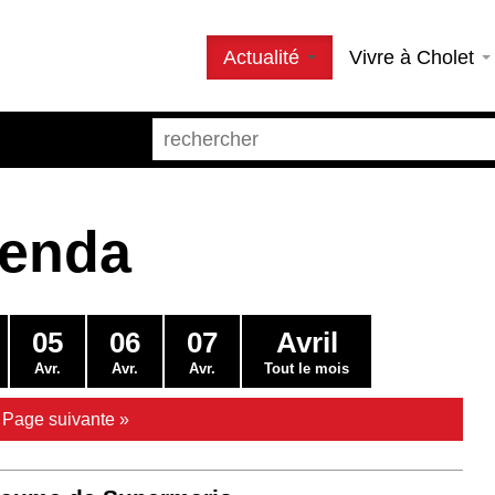
Actualité
Vivre à Cholet
genda
05
06
07
Avril
Avr.
Avr.
Avr.
Tout le mois
|
Page suivante »