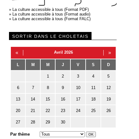
»
La culture accessible à tous (Format PDF)
»
La culture accessible à tous (Format audio)
»
La culture accessible à tous (Format FALC)
SORTIR DANS LE CHOLETAIS
«
Avril 2026
»
L
M
M
J
V
S
D
1
2
3
4
5
6
7
8
9
10
11
12
13
14
15
16
17
18
19
20
21
22
23
24
25
26
27
28
29
30
Par thème