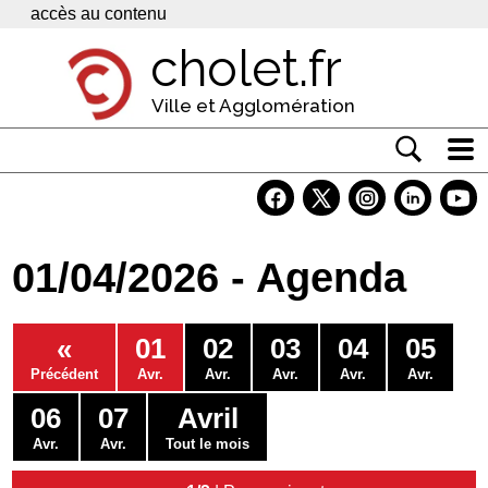
Panneau de gestion des cookies
accès au contenu
cholet.fr
Ville et Agglomération
Actualité
Vivre à Cholet
01/04/2026 - Agenda
Economie
Services
«
01
02
03
04
05
Contacts
Précédent
Avr.
Avr.
Avr.
Avr.
Avr.
06
07
Avril
Avr.
Avr.
Tout le mois