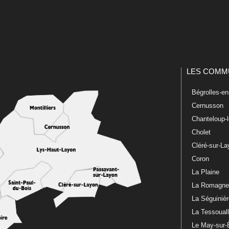
LES COMM
Bégrolles-e
Cernusson
Chanteloup-
Cholet
Cléré-sur-L
Coron
La Plaine
La Romagn
La Séguiniè
La Tessoual
Le May-sur-