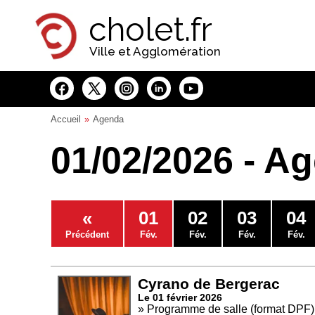
Panneau de gestion des cookies
cholet.fr
Ville et Agglomération
Accueil
Agenda
01/02/2026 - A
«
01
02
03
04
Précédent
Fév.
Fév.
Fév.
Fév.
Cyrano de Bergerac
Le 01 février 2026
» Programme de salle (format DPF)