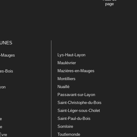
page
UNES
Lys-Haut-Layon
n-Mauges
Maulévrier
Mazières-en-Mauges
les-Bois
Montilliers
Nuaillé
ayon
Passavant-sur-Layon
Saint-Christophe-du-Bois
Saint-Léger-sous-Cholet
e
Saint-Paul-du-Bois
re
Somloire
le
Toutlemonde
Èvre