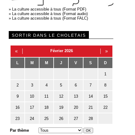
»
La culture accessible à tous (Format PDF)
»
La culture accessible à tous (Format audio)
»
La culture accessible à tous (Format FALC)
SORTIR DANS LE CHOLETAIS
«
Février 2026
»
L
M
M
J
V
S
D
1
2
3
4
5
6
7
8
9
10
11
12
13
14
15
16
17
18
19
20
21
22
23
24
25
26
27
28
Par thème