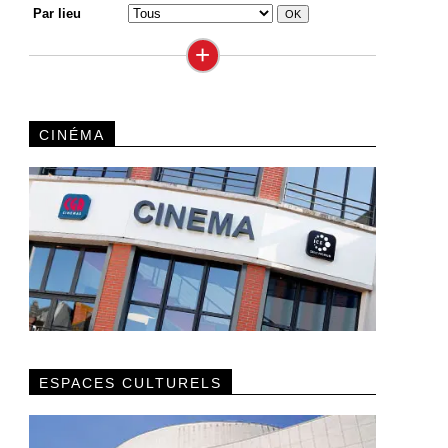
Par lieu
+
CINÉMA
ESPACES CULTURELS