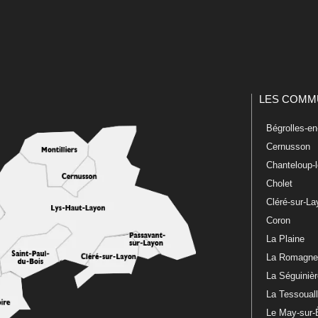
LES COMM
Bégrolles-e
Cernusson
Chanteloup-
Cholet
Cléré-sur-L
Coron
La Plaine
La Romagn
La Séguiniè
La Tessoual
Le May-sur-