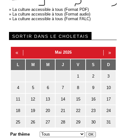
»
La culture accessible à tous (Format PDF)
»
La culture accessible à tous (Format audio)
»
La culture accessible à tous (Format FALC)
SORTIR DANS LE CHOLETAIS
«
Mai 2026
»
L
M
M
J
V
S
D
1
2
3
4
5
6
7
8
9
10
11
12
13
14
15
16
17
18
19
20
21
22
23
24
25
26
27
28
29
30
31
Par thème