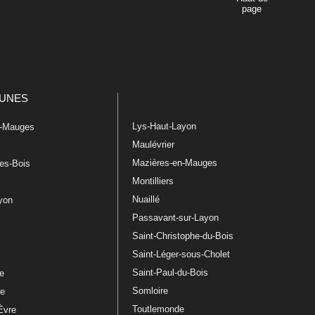
page
UNES
Lys-Haut-Layon
n-Mauges
Maulévrier
Mazières-en-Mauges
les-Bois
Montilliers
Nuaillé
ayon
Passavant-sur-Layon
Saint-Christophe-du-Bois
Saint-Léger-sous-Cholet
e
Saint-Paul-du-Bois
re
Somloire
le
Toutlemonde
Èvre