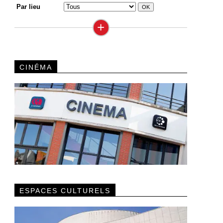
Par lieu
+
CINÉMA
ESPACES CULTURELS