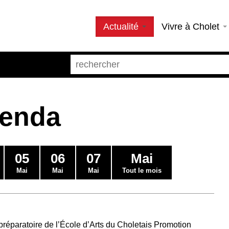
Actualité
Vivre à Cholet
genda
05
06
07
Mai
Mai
Mai
Mai
Tout le mois
préparatoire de l’École d’Arts du Choletais Promotion