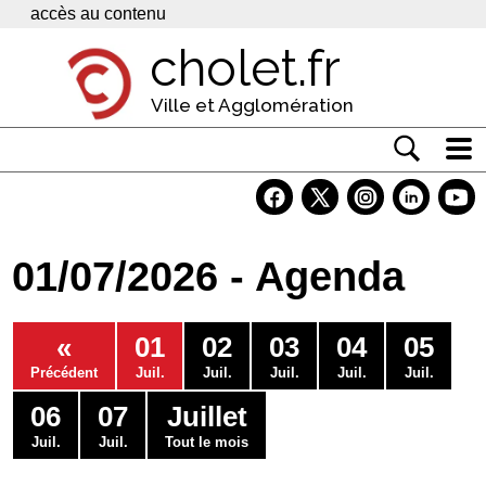
Panneau de gestion des cookies
accès au contenu
cholet.fr
Ville et Agglomération
Actualité
Vivre à Cholet
01/07/2026 - Agenda
Economie
Services
«
01
02
03
04
05
Contacts
Précédent
Juil.
Juil.
Juil.
Juil.
Juil.
06
07
Juillet
Juil.
Juil.
Tout le mois