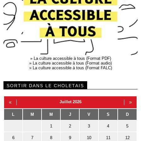
»
La culture accessible à tous (Format PDF)
»
La culture accessible à tous (Format audio)
»
La culture accessible à tous (Format FALC)
SORTIR DANS LE CHOLETAIS
«
Juillet 2026
»
L
M
M
J
V
S
D
1
2
3
4
5
6
7
8
9
10
11
12