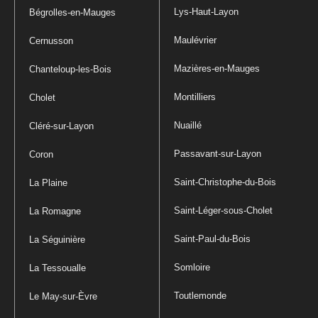
Lys-Haut-Layon
Bégrolles-en-Mauges
Maulévrier
Cernusson
Mazières-en-Mauges
Chanteloup-les-Bois
Montilliers
Cholet
Nuaillé
Cléré-sur-Layon
Passavant-sur-Layon
Coron
Saint-Christophe-du-Bois
La Plaine
Saint-Léger-sous-Cholet
La Romagne
Saint-Paul-du-Bois
La Séguinière
Somloire
La Tessoualle
Toutlemonde
Le May-sur-Èvre