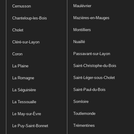
Maulévrier
Cernusson
Mazières-en-Mauges
Chanteloup-les-Bois
Montilliers
Cholet
Nuaillé
Cléré-sur-Layon
Passavant-sur-Layon
Coron
Saint-Christophe-du-Bois
La Plaine
Saint-Léger-sous-Cholet
La Romagne
Saint-Paul-du-Bois
La Séguinière
Somloire
La Tessoualle
Toutlemonde
Le May-sur-Èvre
Trémentines
Le Puy-Saint-Bonnet