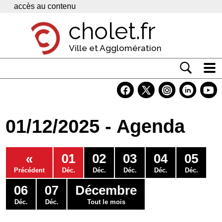
Panneau de gestion des cookies
accès au contenu
cholet.fr
Ville et Agglomération
Actualité
Vivre à Cholet
01/12/2025 - Agenda
Economie
Services
«
01
02
03
04
05
Contacts
Précédent
Déc.
Déc.
Déc.
Déc.
Déc.
06
07
Décembre
Déc.
Déc.
Tout le mois