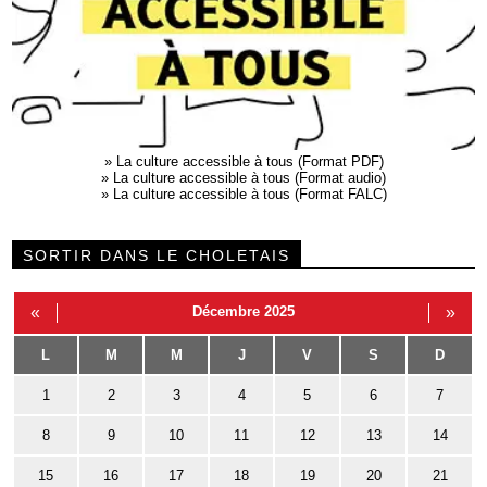
»
La culture accessible à tous (Format PDF)
»
La culture accessible à tous (Format audio)
»
La culture accessible à tous (Format FALC)
SORTIR DANS LE CHOLETAIS
«
Décembre 2025
»
L
M
M
J
V
S
D
1
2
3
4
5
6
7
8
9
10
11
12
13
14
15
16
17
18
19
20
21