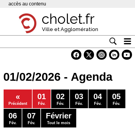
Panneau de gestion des cookies
accès au contenu
cholet.fr
Ville et Agglomération
Actualité
Vivre à Cholet
01/02/2026 - Agenda
Economie
Services
«
01
02
03
04
05
Contacts
Précédent
Fév.
Fév.
Fév.
Fév.
Fév.
06
07
Février
Fév.
Fév.
Tout le mois