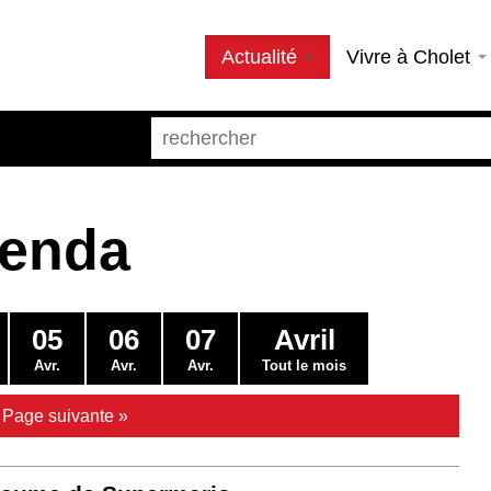
Actualité
Vivre à Cholet
genda
05
06
07
Avril
Avr.
Avr.
Avr.
Tout le mois
|
Page suivante »