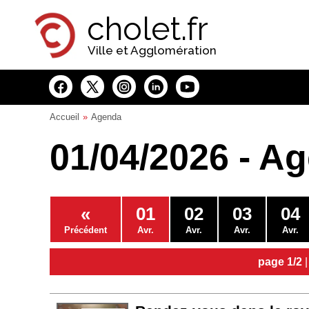
Panneau de gestion des cookies
cholet.fr
Ville et Agglomération
Accueil
Agenda
01/04/2026 - A
«
01
02
03
04
Précédent
Avr.
Avr.
Avr.
Avr.
page 1/2