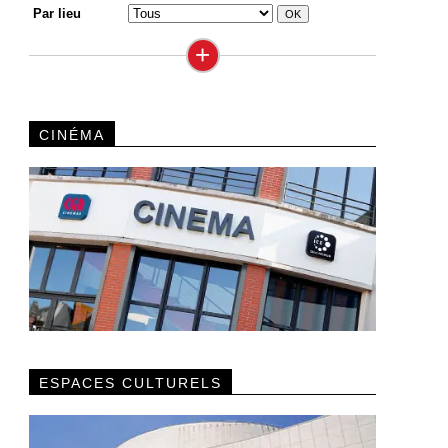
Par lieu
+
CINÉMA
ESPACES CULTURELS