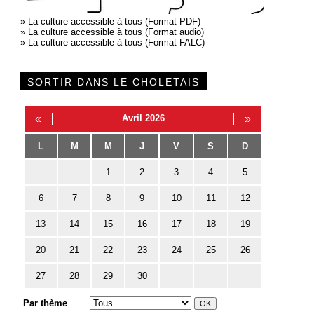
»
La culture accessible à tous (Format PDF)
»
La culture accessible à tous (Format audio)
»
La culture accessible à tous (Format FALC)
SORTIR DANS LE CHOLETAIS
«
Avril 2026
»
L
M
M
J
V
S
D
1
2
3
4
5
6
7
8
9
10
11
12
13
14
15
16
17
18
19
20
21
22
23
24
25
26
27
28
29
30
Par thème