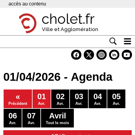
Panneau de gestion des cookies
accès au contenu
cholet.fr
Ville et Agglomération
Actualité
Vivre à Cholet
01/04/2026 - Agenda
Economie
Services
«
01
02
03
04
05
Contacts
Précédent
Avr.
Avr.
Avr.
Avr.
Avr.
06
07
Avril
Avr.
Avr.
Tout le mois