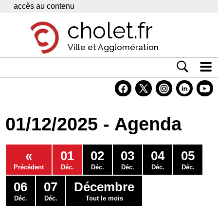
Panneau de gestion des cookies
accès au contenu
cholet.fr
Ville et Agglomération
Actualité
Vivre à Cholet
01/12/2025 - Agenda
Economie
Services
«
01
02
03
04
05
Contacts
Précédent
Déc.
Déc.
Déc.
Déc.
Déc.
06
07
Décembre
Déc.
Déc.
Tout le mois