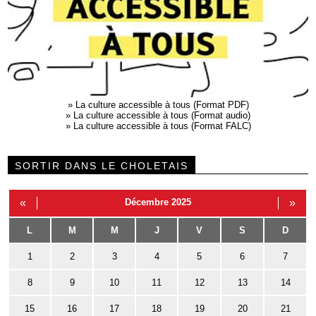
»
La culture accessible à tous (Format PDF)
»
La culture accessible à tous (Format audio)
»
La culture accessible à tous (Format FALC)
SORTIR DANS LE CHOLETAIS
«
Décembre 2025
»
L
M
M
J
V
S
D
1
2
3
4
5
6
7
8
9
10
11
12
13
14
15
16
17
18
19
20
21