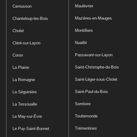
Maulévrier
Cernusson
Mazières-en-Mauges
Chanteloup-les-Bois
Montilliers
Cholet
Nuaillé
Cléré-sur-Layon
Passavant-sur-Layon
Coron
Saint-Christophe-du-Bois
La Plaine
Saint-Léger-sous-Cholet
La Romagne
Saint-Paul-du-Bois
La Séguinière
Somloire
La Tessoualle
Toutlemonde
Le May-sur-Èvre
Trémentines
Le Puy-Saint-Bonnet