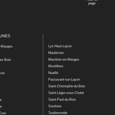
page
UNES
Lys-Haut-Layon
n-Mauges
Maulévrier
Mazières-en-Mauges
les-Bois
Montilliers
Nuaillé
ayon
Passavant-sur-Layon
Saint-Christophe-du-Bois
Saint-Léger-sous-Cholet
e
Saint-Paul-du-Bois
re
Somloire
le
Toutlemonde
Èvre