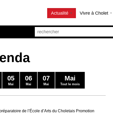
Actualité
Vivre à Cholet
genda
05
06
07
Mai
Mai
Mai
Mai
Tout le mois
préparatoire de l’École d’Arts du Choletais Promotion