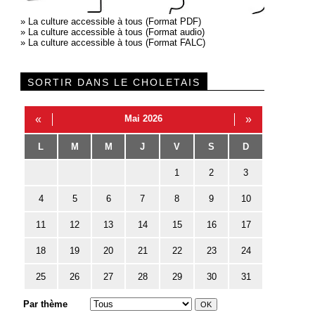
»
La culture accessible à tous (Format PDF)
»
La culture accessible à tous (Format audio)
»
La culture accessible à tous (Format FALC)
SORTIR DANS LE CHOLETAIS
«
Mai 2026
»
L
M
M
J
V
S
D
1
2
3
4
5
6
7
8
9
10
11
12
13
14
15
16
17
18
19
20
21
22
23
24
25
26
27
28
29
30
31
Par thème