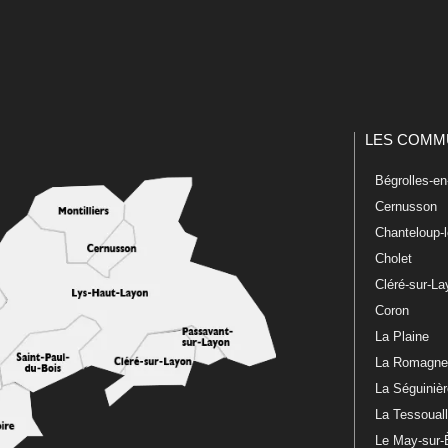
LES COMM
Bégrolles-e
Cernusson
Chanteloup-
Cholet
Cléré-sur-L
Coron
La Plaine
La Romagn
La Séguiniè
La Tessoual
Le May-sur-