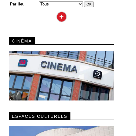
Par lieu
+
CINÉMA
ESPACES CULTURELS