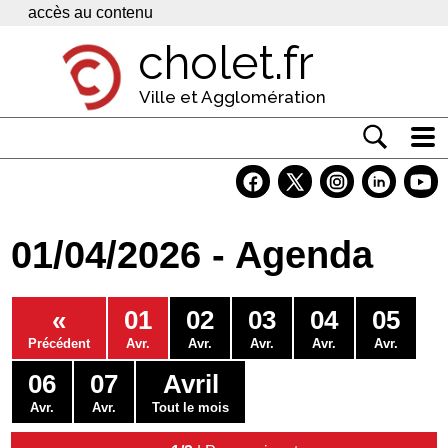
Panneau de gestion des cookies
accès au contenu
cholet.fr
Ville et Agglomération
Actualité
Vivre à Cholet
01/04/2026 - Agenda
Economie
Services
«
01
02
03
04
05
Contacts
Précédent
Avr.
Avr.
Avr.
Avr.
Avr.
06
07
Avril
Avr.
Avr.
Tout le mois