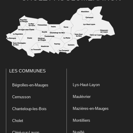
LES COMMUNES
Lys-Haut-Layon
Bégrolles-en-Mauges
Maulévrier
Cernusson
Mazières-en-Mauges
Chanteloup-les-Bois
Montilliers
Cholet
Nuaillé
Cléré-sur-Layon