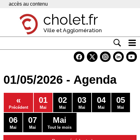
Panneau de gestion des cookies
accès au contenu
cholet.fr
Ville et Agglomération
Actualité
Vivre à Cholet
01/05/2026 - Agenda
Economie
Services
«
01
02
03
04
05
Contacts
Précédent
Mai
Mai
Mai
Mai
Mai
06
07
Mai
Mai
Mai
Tout le mois