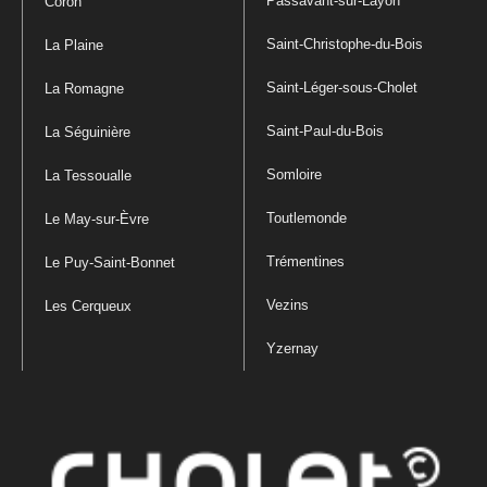
Passavant-sur-Layon
Coron
Saint-Christophe-du-Bois
La Plaine
Saint-Léger-sous-Cholet
La Romagne
Saint-Paul-du-Bois
La Séguinière
Somloire
La Tessoualle
Toutlemonde
Le May-sur-Èvre
Trémentines
Le Puy-Saint-Bonnet
Vezins
Les Cerqueux
Yzernay