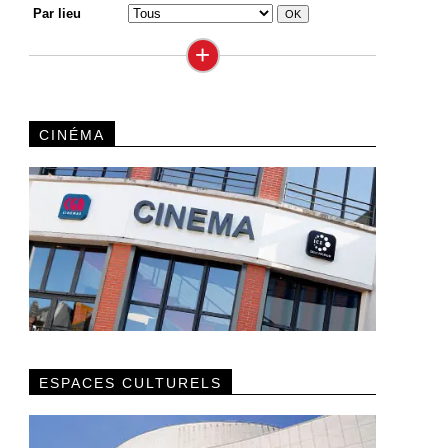
Par lieu
+
CINÉMA
ESPACES CULTURELS