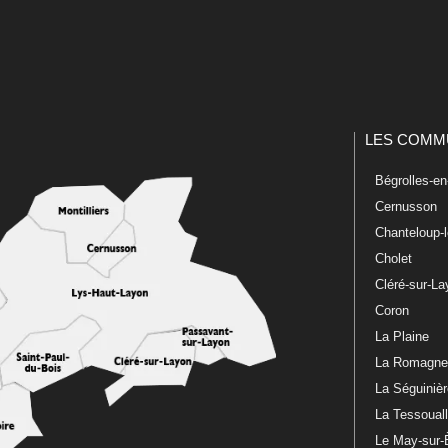
LES COMM
Bégrolles-e
Cernusson
Chanteloup-
Cholet
Cléré-sur-L
Coron
La Plaine
La Romagn
La Séguiniè
La Tessoual
Le May-sur-