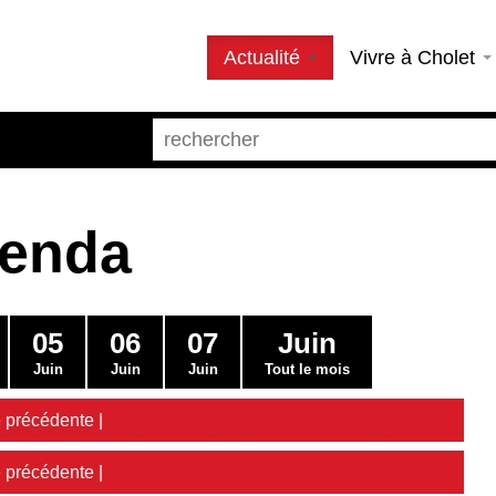
Actualité
Vivre à Cholet
genda
05
06
07
Juin
Juin
Juin
Juin
Tout le mois
 précédente
|
 précédente
|