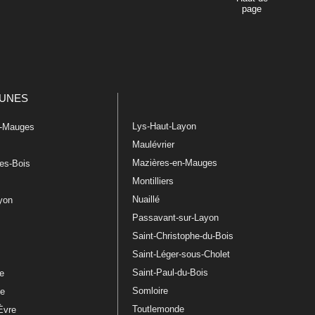
page
UNES
Lys-Haut-Layon
n-Mauges
Maulévrier
Mazières-en-Mauges
les-Bois
Montilliers
Nuaillé
ayon
Passavant-sur-Layon
Saint-Christophe-du-Bois
Saint-Léger-sous-Cholet
e
Saint-Paul-du-Bois
re
Somloire
le
Toutlemonde
Èvre