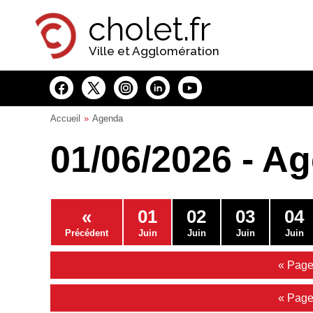
Panneau de gestion des cookies
cholet.fr
Ville et Agglomération
Accueil
Agenda
01/06/2026 - A
«
01
02
03
04
Précédent
Juin
Juin
Juin
Juin
« Page
« Page