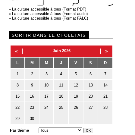
»
La culture accessible à tous (Format PDF)
»
La culture accessible à tous (Format audio)
»
La culture accessible à tous (Format FALC)
SORTIR DANS LE CHOLETAIS
«
Juin 2026
»
L
M
M
J
V
S
D
1
2
3
4
5
6
7
8
9
10
11
12
13
14
15
16
17
18
19
20
21
22
23
24
25
26
27
28
29
30
Par thème