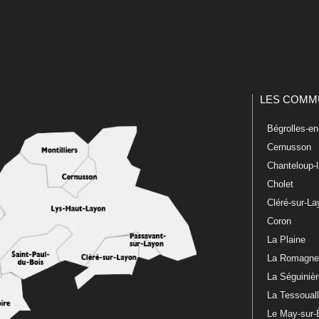
LES COMM
Bégrolles-e
Cernusson
Chanteloup-
Cholet
Cléré-sur-L
Coron
La Plaine
La Romagn
La Séguiniè
La Tessoual
Le May-sur-