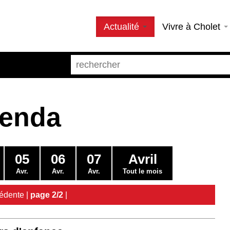
Actualité
Vivre à Cholet
genda
05
06
07
Avril
Avr.
Avr.
Avr.
Tout le mois
édente
|
page 2/2
|