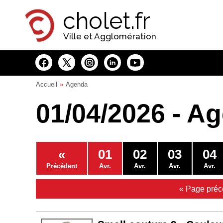
Panneau de gestion des cookies
cholet.fr
Ville et Agglomération
Accueil
Agenda
01/04/2026 - A
«
01
02
03
04
Précédent
Avr.
Avr.
Avr.
Avr.
« Page préc