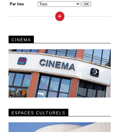
Par lieu
+
CINÉMA
ESPACES CULTURELS