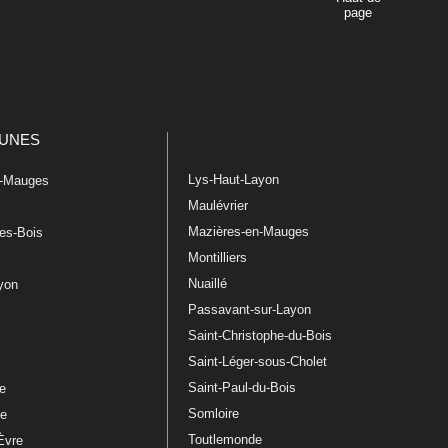
page
UNES
Lys-Haut-Layon
n-Mauges
Maulévrier
Mazières-en-Mauges
les-Bois
Montilliers
Nuaillé
ayon
Passavant-sur-Layon
Saint-Christophe-du-Bois
Saint-Léger-sous-Cholet
e
Saint-Paul-du-Bois
re
Somloire
le
Toutlemonde
Èvre