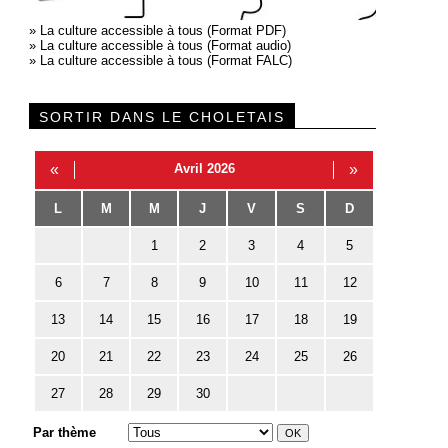
»
La culture accessible à tous (Format PDF)
»
La culture accessible à tous (Format audio)
»
La culture accessible à tous (Format FALC)
SORTIR DANS LE CHOLETAIS
«
Avril 2026
»
L
M
M
J
V
S
D
1
2
3
4
5
6
7
8
9
10
11
12
13
14
15
16
17
18
19
20
21
22
23
24
25
26
27
28
29
30
Par thème