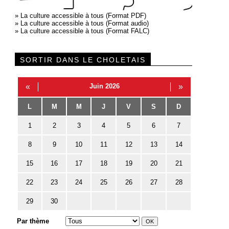
»
La culture accessible à tous (Format PDF)
»
La culture accessible à tous (Format audio)
»
La culture accessible à tous (Format FALC)
SORTIR DANS LE CHOLETAIS
«
Juin 2026
»
L
M
M
J
V
S
D
1
2
3
4
5
6
7
8
9
10
11
12
13
14
15
16
17
18
19
20
21
22
23
24
25
26
27
28
29
30
Par thème