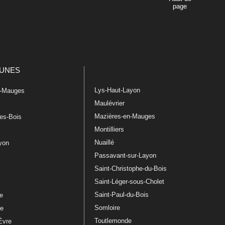
page
UNES
Lys-Haut-Layon
n-Mauges
Maulévrier
Mazières-en-Mauges
les-Bois
Montilliers
Nuaillé
ayon
Passavant-sur-Layon
Saint-Christophe-du-Bois
Saint-Léger-sous-Cholet
e
Saint-Paul-du-Bois
re
Somloire
le
Toutlemonde
Èvre