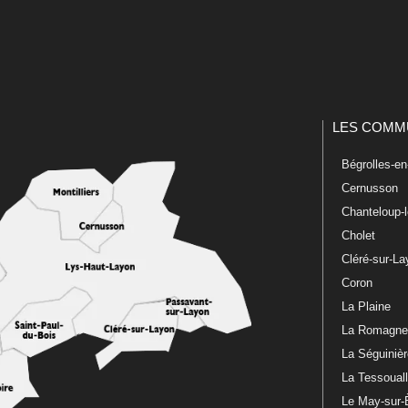
LES COMM
Bégrolles-e
Cernusson
Chanteloup-
Cholet
Cléré-sur-L
Coron
La Plaine
La Romagn
La Séguiniè
La Tessoual
Le May-sur-