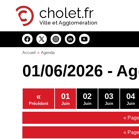
Panneau de gestion des cookies
cholet.fr
Ville et Agglomération
Accueil
Agenda
01/06/2026 - A
«
01
02
03
04
Précédent
Juin
Juin
Juin
Juin
« Page
« Page