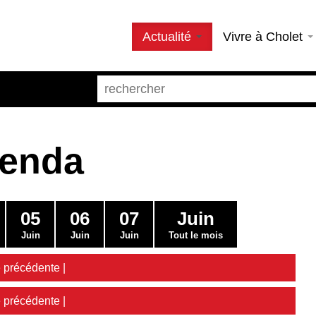
Actualité
Vivre à Cholet
genda
05
06
07
Juin
Juin
Juin
Juin
Tout le mois
 précédente
|
 précédente
|