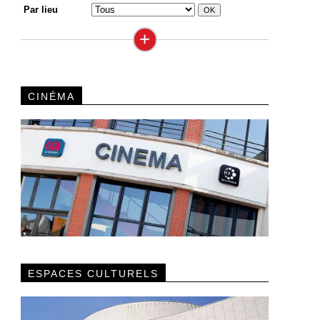
Par lieu
+
CINÉMA
ESPACES CULTURELS