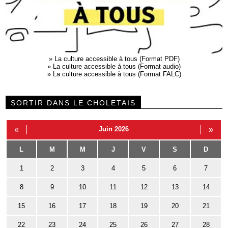
»
La culture accessible à tous (Format PDF)
»
La culture accessible à tous (Format audio)
»
La culture accessible à tous (Format FALC)
SORTIR DANS LE CHOLETAIS
«
Juin 2026
»
L
M
M
J
V
S
D
1
2
3
4
5
6
7
8
9
10
11
12
13
14
15
16
17
18
19
20
21
22
23
24
25
26
27
28