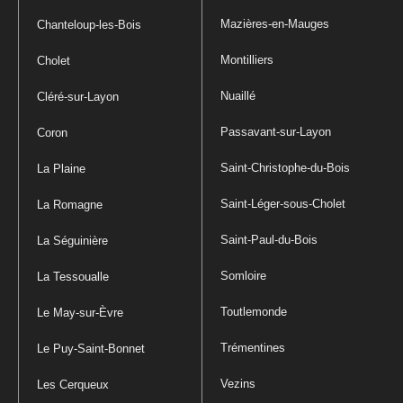
Mazières-en-Mauges
Chanteloup-les-Bois
Montilliers
Cholet
Nuaillé
Cléré-sur-Layon
Passavant-sur-Layon
Coron
Saint-Christophe-du-Bois
La Plaine
Saint-Léger-sous-Cholet
La Romagne
Saint-Paul-du-Bois
La Séguinière
Somloire
La Tessoualle
Toutlemonde
Le May-sur-Èvre
Trémentines
Le Puy-Saint-Bonnet
Vezins
Les Cerqueux