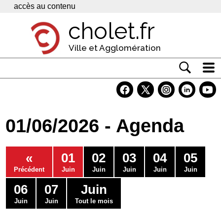
Panneau de gestion des cookies
accès au contenu
cholet.fr
Ville et Agglomération
Actualité
Vivre à Cholet
01/06/2026 - Agenda
Economie
Services
«
01
02
03
04
05
Contacts
Précédent
Juin
Juin
Juin
Juin
Juin
06
07
Juin
Juin
Juin
Tout le mois