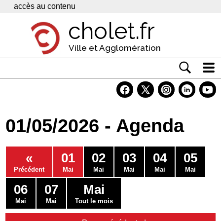
Panneau de gestion des cookies
accès au contenu
cholet.fr
Ville et Agglomération
Actualité
Vivre à Cholet
01/05/2026 - Agenda
Economie
Services
«
01
02
03
04
05
Contacts
Précédent
Mai
Mai
Mai
Mai
Mai
06
07
Mai
Mai
Mai
Tout le mois