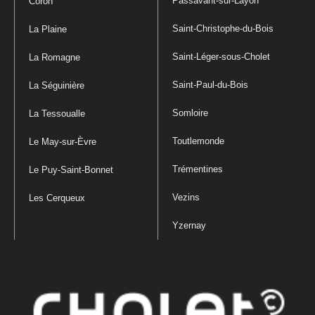
Passavant-sur-Layon
Coron
Saint-Christophe-du-Bois
La Plaine
Saint-Léger-sous-Cholet
La Romagne
Saint-Paul-du-Bois
La Séguinière
Somloire
La Tessoualle
Toutlemonde
Le May-sur-Èvre
Trémentines
Le Puy-Saint-Bonnet
Vezins
Les Cerqueux
Yzernay