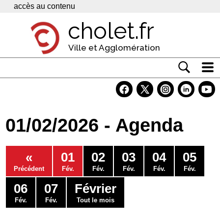
Panneau de gestion des cookies
accès au contenu
cholet.fr
Ville et Agglomération
Actualité
Vivre à Cholet
01/02/2026 - Agenda
Economie
Services
«
01
02
03
04
05
Contacts
Précédent
Fév.
Fév.
Fév.
Fév.
Fév.
06
07
Février
Fév.
Fév.
Tout le mois