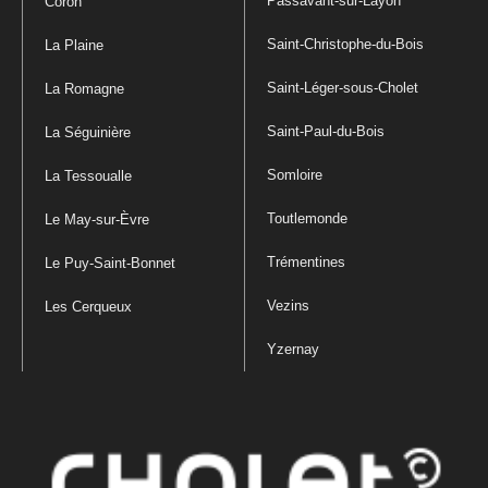
Passavant-sur-Layon
Coron
Saint-Christophe-du-Bois
La Plaine
Saint-Léger-sous-Cholet
La Romagne
Saint-Paul-du-Bois
La Séguinière
Somloire
La Tessoualle
Toutlemonde
Le May-sur-Èvre
Trémentines
Le Puy-Saint-Bonnet
Vezins
Les Cerqueux
Yzernay