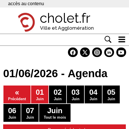
Panneau de gestion des cookies
accès au contenu
cholet.fr
Ville et Agglomération
Actualité
Vivre à Cholet
01/06/2026 - Agenda
Economie
Services
«
01
02
03
04
05
Contacts
Précédent
Juin
Juin
Juin
Juin
Juin
06
07
Juin
Juin
Juin
Tout le mois