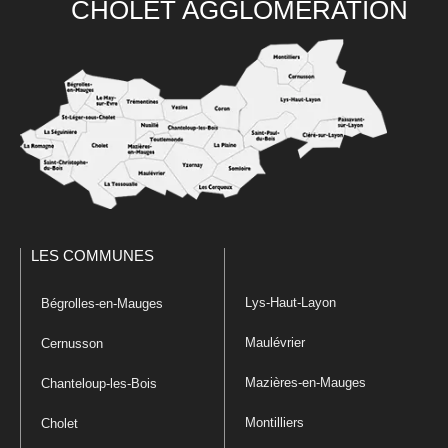
CHOLET AGGLOMÉRATION
LES COMMUNES
Lys-Haut-Layon
Bégrolles-en-Mauges
Maulévrier
Cernusson
Mazières-en-Mauges
Chanteloup-les-Bois
Montilliers
Cholet