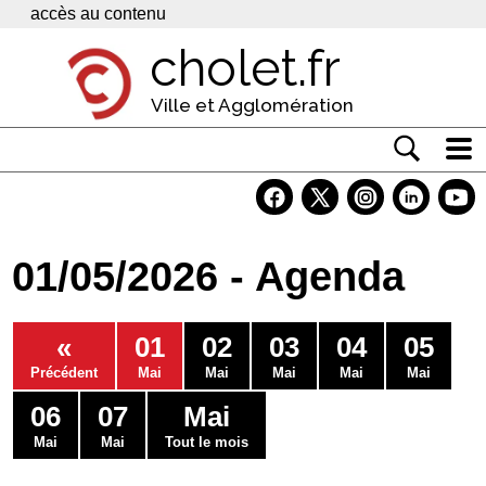
Panneau de gestion des cookies
accès au contenu
cholet.fr
Ville et Agglomération
Actualité
Vivre à Cholet
01/05/2026 - Agenda
Economie
Services
«
01
02
03
04
05
Contacts
Précédent
Mai
Mai
Mai
Mai
Mai
06
07
Mai
Mai
Mai
Tout le mois