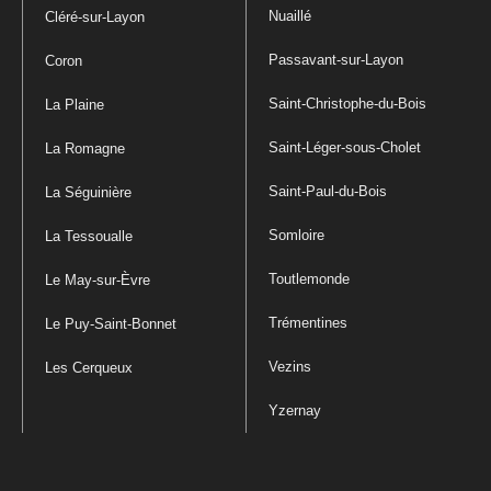
Nuaillé
Cléré-sur-Layon
Passavant-sur-Layon
Coron
Saint-Christophe-du-Bois
La Plaine
Saint-Léger-sous-Cholet
La Romagne
Saint-Paul-du-Bois
La Séguinière
Somloire
La Tessoualle
Toutlemonde
Le May-sur-Èvre
Trémentines
Le Puy-Saint-Bonnet
Vezins
Les Cerqueux
Yzernay