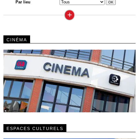
Par lieu
+
CINÉMA
ESPACES CULTURELS