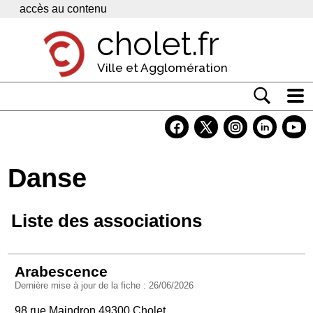
Panneau de gestion des cookies
accès au contenu
cholet.fr
Ville et Agglomération
Actualité
Vivre à Cholet
Danse
Economie
Services
Liste des associations
Contacts
Arabescence
Dernière mise à jour de la fiche : 26/06/2026
98 rue Maindron 49300 Cholet