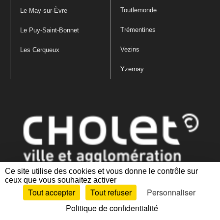
Toutlemonde
Le May-sur-Èvre
Trémentines
Le Puy-Saint-Bonnet
Vezins
Les Cerqueux
Yzernay
Ce site utilise des cookies et vous donne le contrôle sur
ceux que vous souhaitez activer
Mentions légales
|
Politique de confidentialité
|
Politique de gestion
Tout accepter
Tout refuser
Personnaliser
des cookies
|
Plan du site
|
Accessibilité : partiellement conforme
Politique de confidentialité
Artiphp - Ronald Guérin
© 2001-2024 est un logiciel libre distribué sous licence GPL.