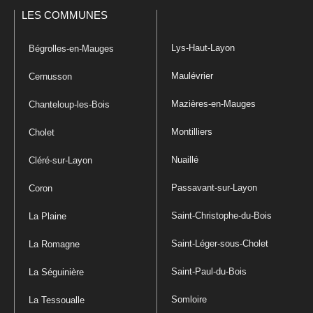
LES COMMUNES
Lys-Haut-Layon
Bégrolles-en-Mauges
Maulévrier
Cernusson
Mazières-en-Mauges
Chanteloup-les-Bois
Montilliers
Cholet
Nuaillé
Cléré-sur-Layon
Passavant-sur-Layon
Coron
Saint-Christophe-du-Bois
La Plaine
Saint-Léger-sous-Cholet
La Romagne
Saint-Paul-du-Bois
La Séguinière
Somloire
La Tessoualle