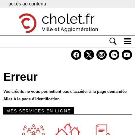
Panneau de gestion des cookies
accès au contenu
cholet.fr
Ville et Agglomération
Actualité
Vivre à Cholet
Erreur
Economie
Services
Vos crédits ne vous permettent pas d'accéder à la page demandée
Allez à la page d'identification
Contacts
MES SERVICES EN LIGNE