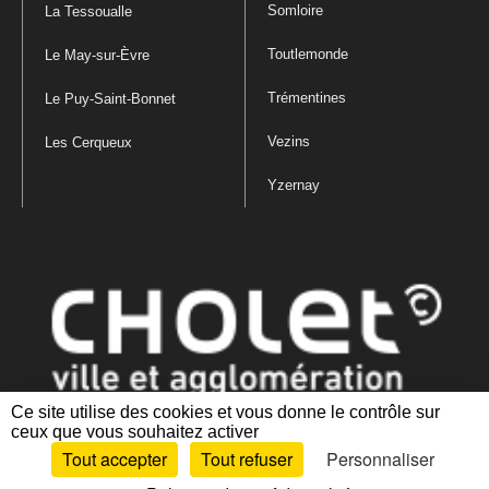
Somloire
La Tessoualle
Toutlemonde
Le May-sur-Èvre
Trémentines
Le Puy-Saint-Bonnet
Vezins
Les Cerqueux
Yzernay
Ce site utilise des cookies et vous donne le contrôle sur
ceux que vous souhaitez activer
Mentions légales
|
Politique de confidentialité
|
Politique de gestion
Tout accepter
Tout refuser
Personnaliser
des cookies
|
Plan du site
|
Accessibilité : partiellement conforme