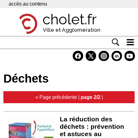
Panneau de gestion des cookies
accès au contenu
cholet.fr
Ville et Agglomération
Actualité
Vivre à Cholet
Déchets
Economie
Services
« Page précédente
|
page 2/2
|
Contacts
La réduction des
déchets : prévention
et astuces au