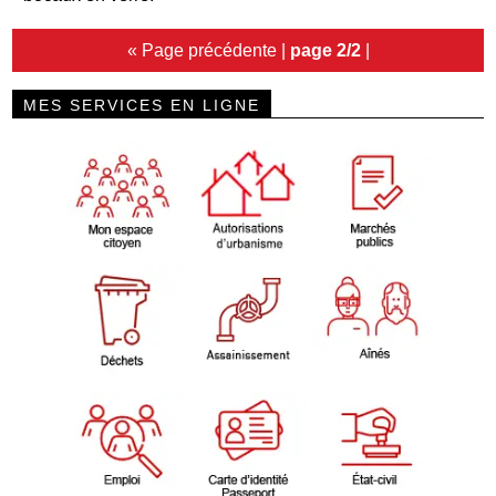
« Page précédente
|
page 2/2
|
MES SERVICES EN LIGNE