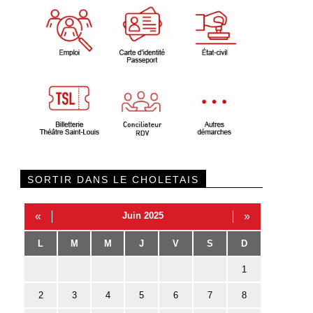
SORTIR DANS LE CHOLETAIS
«
Juin 2025
»
L
M
M
J
V
S
D
1
2
3
4
5
6
7
8