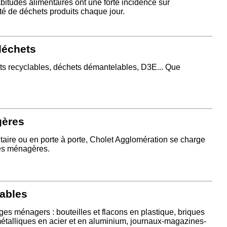
itudes alimentaires ont une forte incidence sur
té de déchets produits chaque jour.
déchets
s recyclables, déchets démantelables, D3E... Que
gères
taire ou en porte à porte, Cholet Agglomération se charge
res ménagères.
lables
ages ménagers : bouteilles et flacons en plastique, briques
étalliques en acier et en aluminium, journaux-magazines-