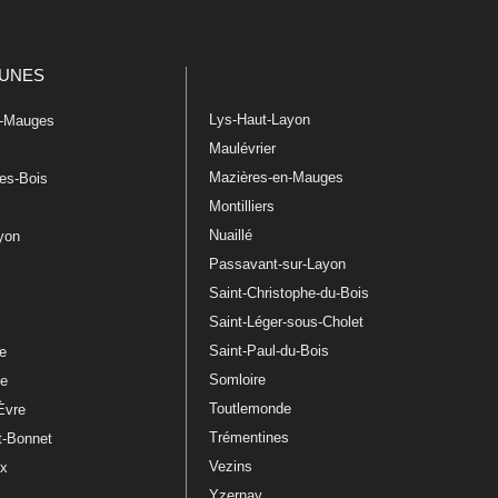
UNES
Lys-Haut-Layon
n-Mauges
Maulévrier
Mazières-en-Mauges
les-Bois
Montilliers
Nuaillé
ayon
Passavant-sur-Layon
Saint-Christophe-du-Bois
Saint-Léger-sous-Cholet
e
Saint-Paul-du-Bois
re
Somloire
le
Toutlemonde
Èvre
Trémentines
t-Bonnet
Vezins
ux
Yzernay