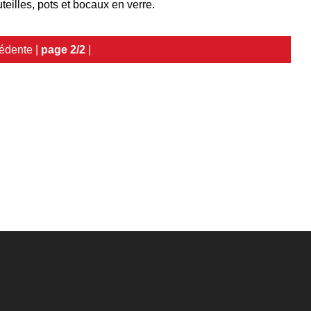
teilles, pots et bocaux en verre.
édente
|
page 2/2
|