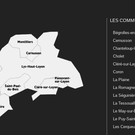
LES COMM
Bégrolles-e
Cernusson
Chanteloup-
Cholet
Cléré-sur-L
Coron
La Plaine
La Romagn
La Séguiniè
La Tessoual
Le May-sur-
Le Puy-Sain
Les Cerque