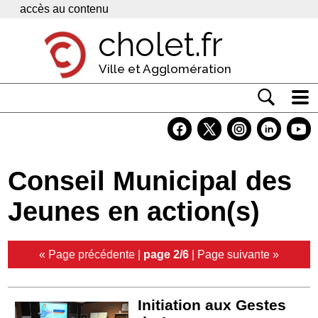
Panneau de gestion des cookies
accès au contenu
cholet.fr
Ville et Agglomération
Actualité
Vivre à Cholet
Conseil Municipal des
Economie
Jeunes en action(s)
Services
Contacts
« Page précédente
|
page 2/6
|
Page suivante »
Initiation aux Gestes