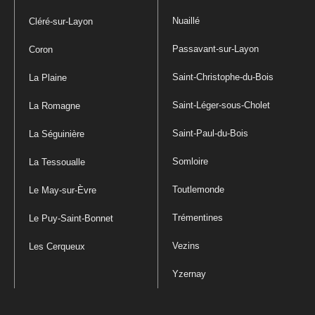
Nuaillé
Cléré-sur-Layon
Passavant-sur-Layon
Coron
Saint-Christophe-du-Bois
La Plaine
Saint-Léger-sous-Cholet
La Romagne
Saint-Paul-du-Bois
La Séguinière
Somloire
La Tessoualle
Toutlemonde
Le May-sur-Èvre
Trémentines
Le Puy-Saint-Bonnet
Vezins
Les Cerqueux
Yzernay