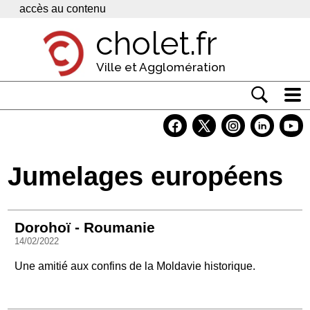
Panneau de gestion des cookies
accès au contenu
cholet.fr
Ville et Agglomération
Actualité
Vivre à Cholet
Jumelages européens
Economie
Services
Dorohoï - Roumanie
Contacts
14/02/2022
Une amitié aux confins de la Moldavie historique.