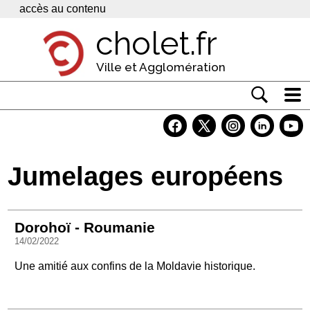
Panneau de gestion des cookies
accès au contenu
cholet.fr
Ville et Agglomération
Actualité
Vivre à Cholet
Jumelages européens
Economie
Services
Dorohoï - Roumanie
Contacts
14/02/2022
Une amitié aux confins de la Moldavie historique.