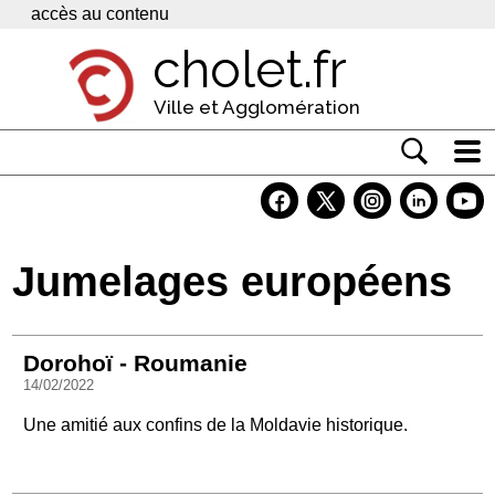
Panneau de gestion des cookies
accès au contenu
cholet.fr
Ville et Agglomération
Actualité
Vivre à Cholet
Jumelages européens
Economie
Services
Dorohoï - Roumanie
Contacts
14/02/2022
Une amitié aux confins de la Moldavie historique.