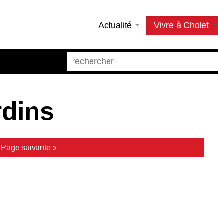
Actualité
Vivre à Cholet
rdins
|
Page suivante »