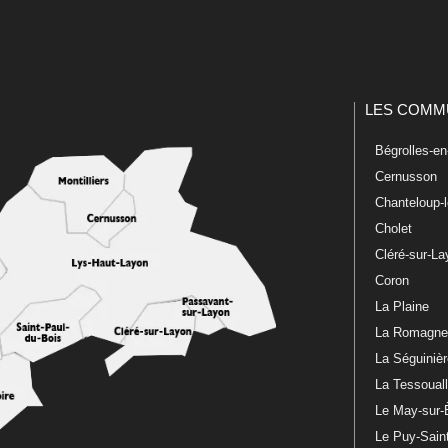
LES COMM
Bégrolles-e
Cernusson
Chanteloup-
Cholet
Cléré-sur-L
Coron
La Plaine
La Romagn
La Séguiniè
La Tessoual
Le May-sur-
Le Puy-Sain