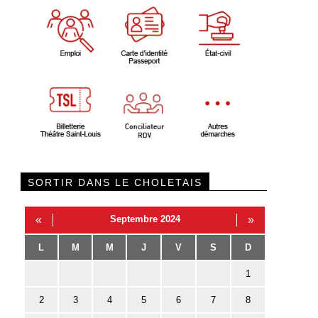
SORTIR DANS LE CHOLETAIS
«
Septembre 2024
»
L
M
M
J
V
S
D
1
2
3
4
5
6
7
8