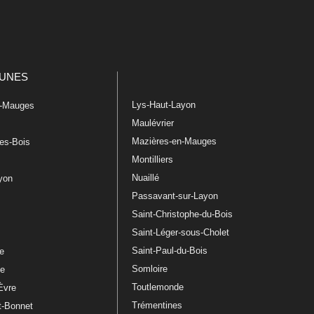
UNES
Lys-Haut-Layon
n-Mauges
Maulévrier
Mazières-en-Mauges
les-Bois
Montilliers
Nuaillé
ayon
Passavant-sur-Layon
Saint-Christophe-du-Bois
Saint-Léger-sous-Cholet
e
Saint-Paul-du-Bois
re
Somloire
le
Toutlemonde
Èvre
Trémentines
t-Bonnet