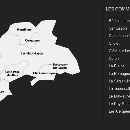
LES COMM
Bégrolles-e
Cernusson
Chanteloup-
Cholet
Cléré-sur-L
Coron
La Plaine
La Romagn
La Séguiniè
La Tessoual
Le May-sur-
Le Puy-Sain
Les Cerque