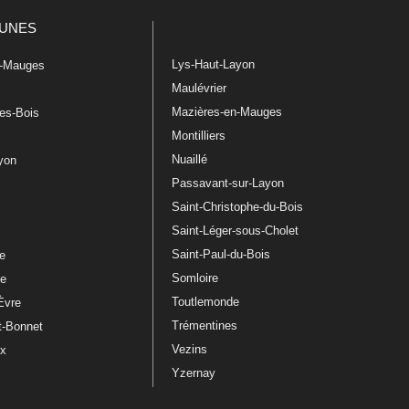
UNES
Lys-Haut-Layon
n-Mauges
Maulévrier
Mazières-en-Mauges
les-Bois
Montilliers
Nuaillé
ayon
Passavant-sur-Layon
Saint-Christophe-du-Bois
Saint-Léger-sous-Cholet
e
Saint-Paul-du-Bois
re
Somloire
le
Toutlemonde
Èvre
Trémentines
t-Bonnet
Vezins
ux
Yzernay