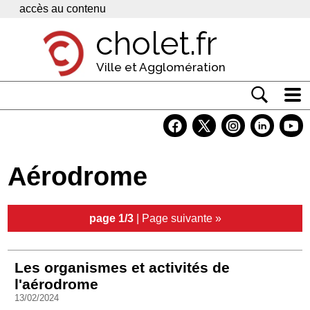
Panneau de gestion des cookies
accès au contenu
cholet.fr
Ville et Agglomération
Actualité
Vivre à Cholet
Aérodrome
Economie
Services
page 1/3
|
Page suivante »
Contacts
Les organismes et activités de
l'aérodrome
13/02/2024