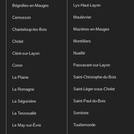
Lys-Haut-Layon
Bégrolles-en-Mauges
Maulévrier
Cernusson
Mazières-en-Mauges
Chanteloup-les-Bois
Montilliers
Cholet
Nuaillé
Cléré-sur-Layon
Passavant-sur-Layon
Coron
Saint-Christophe-du-Bois
La Plaine
Saint-Léger-sous-Cholet
La Romagne
Saint-Paul-du-Bois
La Séguinière
Somloire
La Tessoualle
Toutlemonde
Le May-sur-Èvre