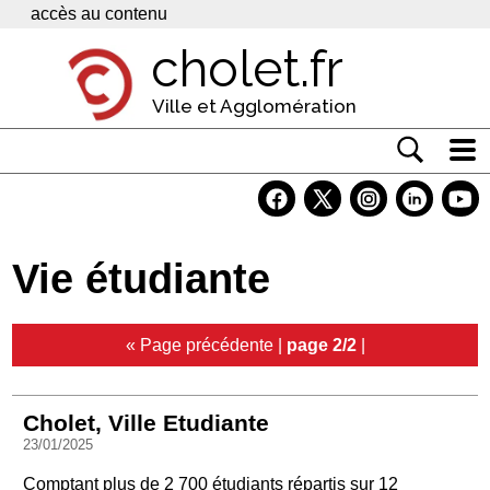
Panneau de gestion des cookies
accès au contenu
cholet.fr
Ville et Agglomération
Actualité
Vivre à Cholet
Vie étudiante
Economie
Services
« Page précédente
|
page 2/2
|
Contacts
Cholet, Ville Etudiante
23/01/2025
Comptant plus de 2 700 étudiants répartis sur 12