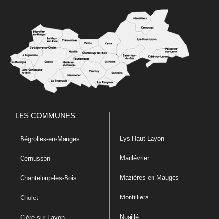
LES COMMUNES
Lys-Haut-Layon
Bégrolles-en-Mauges
Maulévrier
Cernusson
Mazières-en-Mauges
Chanteloup-les-Bois
Montilliers
Cholet
Nuaillé
Cléré-sur-Layon