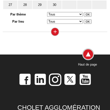
27
28
29
30
Par thème
Par lieu
+
Haut de page
CHOLET AGGLOMÉRATION