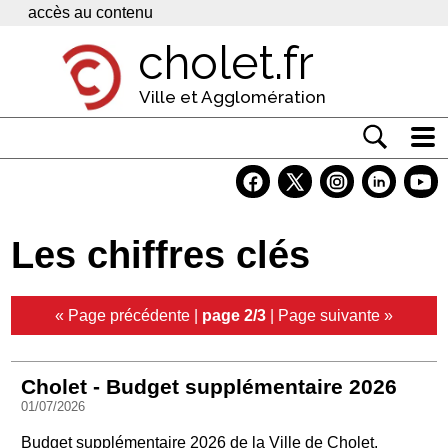
Panneau de gestion des cookies
accès au contenu
cholet.fr
Ville et Agglomération
Actualité
Vivre à Cholet
Les chiffres clés
Economie
Services
« Page précédente
|
page 2/3
|
Page suivante »
Contacts
Cholet - Budget supplémentaire 2026
01/07/2026
Budget supplémentaire 2026 de la Ville de Cholet.